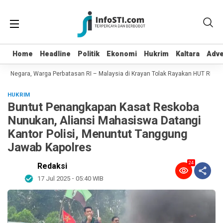
Home
Home
Headline
Headline
Politik
Politik
Ekonomi
Ekonomi
Hukrim
Hukrim
Kaltara
Kaltara
Adve
Adve
 Negara, Warga Perbatasan RI – Malaysia di Krayan Tolak Rayakan HUT RI 81
HUKRIM
Buntut Penangkapan Kasat Reskoba
Nunukan, Aliansi Mahasiswa Datangi
Kantor Polisi, Menuntut Tanggung
Jawab Kapolres
24
Redaksi
17 Jul 2025 - 05:40 WIB