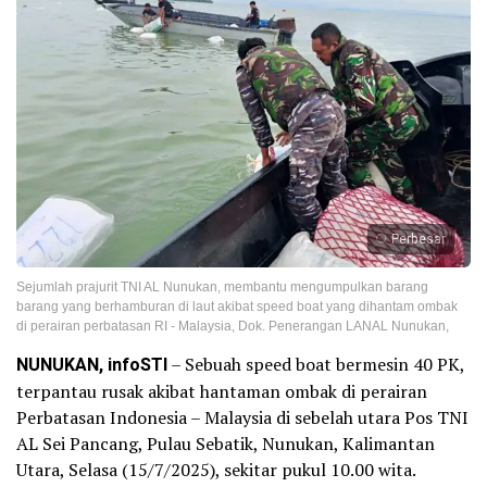
Perbesar
Sejumlah prajurit TNI AL Nunukan, membantu mengumpulkan barang
barang yang berhamburan di laut akibat speed boat yang dihantam ombak
di perairan perbatasan RI - Malaysia, Dok. Penerangan LANAL Nunukan,
NUNUKAN, infoSTI
– Sebuah speed boat bermesin 40 PK,
terpantau rusak akibat hantaman ombak di perairan
Perbatasan Indonesia – Malaysia di sebelah utara Pos TNI
AL Sei Pancang, Pulau Sebatik, Nunukan, Kalimantan
Utara, Selasa (15/7/2025), sekitar pukul 10.00 wita.