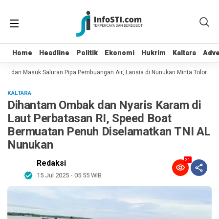
Home
Home
Headline
Headline
Politik
Politik
Ekonomi
Ekonomi
Hukrim
Hukrim
Kaltara
Kaltara
Adve
Adve
pot dan Masuk Saluran Pipa Pembuangan Air, Lansia di Nunukan Minta Tolong Pe
KALTARA
Dihantam Ombak dan Nyaris Karam di
Laut Perbatasan RI, Speed Boat
Bermuatan Penuh Diselamatkan TNI AL
Nunukan
31
Redaksi
15 Jul 2025 - 05:55 WIB