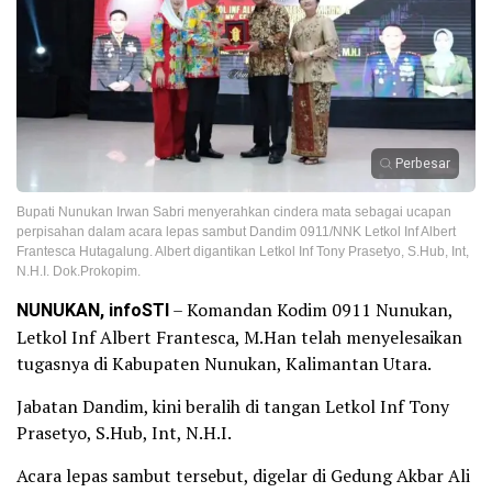
Perbesar
Bupati Nunukan Irwan Sabri menyerahkan cindera mata sebagai ucapan
perpisahan dalam acara lepas sambut Dandim 0911/NNK Letkol Inf Albert
Frantesca Hutagalung. Albert digantikan Letkol Inf Tony Prasetyo, S.Hub, Int,
N.H.I. Dok.Prokopim.
NUNUKAN, infoSTI
– Komandan Kodim 0911 Nunukan,
Letkol Inf Albert Frantesca, M.Han telah menyelesaikan
tugasnya di Kabupaten Nunukan, Kalimantan Utara.
Jabatan Dandim, kini beralih di tangan Letkol Inf Tony
Prasetyo, S.Hub, Int, N.H.I.
Acara lepas sambut tersebut, digelar di Gedung Akbar Ali