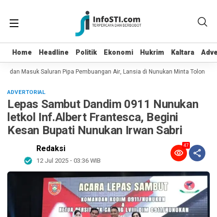
Home
Home
Headline
Headline
Politik
Politik
Ekonomi
Ekonomi
Hukrim
Hukrim
Kaltara
Kaltara
Adve
Adve
ot dan Masuk Saluran Pipa Pembuangan Air, Lansia di Nunukan Minta Tolong Pe
ADVERTORIAL
Lepas Sambut Dandim 0911 Nunukan
letkol Inf.Albert Frantesca, Begini
Kesan Bupati Nunukan Irwan Sabri
47
Redaksi
12 Jul 2025 - 03:36 WIB