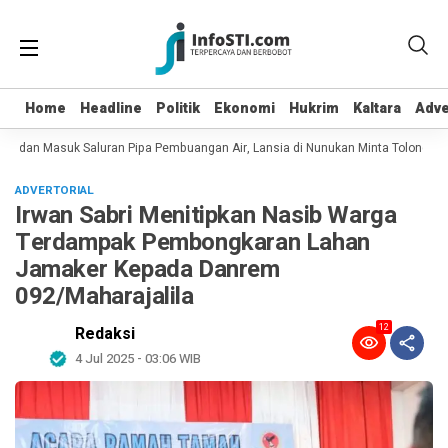
Home
Home
Headline
Headline
Politik
Politik
Ekonomi
Ekonomi
Hukrim
Hukrim
Kaltara
Kaltara
Adve
Adve
ot dan Masuk Saluran Pipa Pembuangan Air, Lansia di Nunukan Minta Tolong Pet
ADVERTORIAL
Irwan Sabri Menitipkan Nasib Warga
Terdampak Pembongkaran Lahan
Jamaker Kepada Danrem
092/Maharajalila
12
Redaksi
4 Jul 2025 - 03:06 WIB