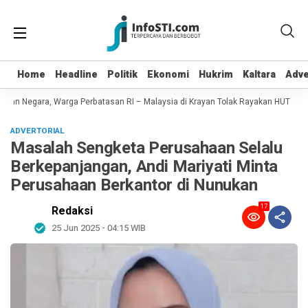
Home
Home
Headline
Headline
Politik
Politik
Ekonomi
Ekonomi
Hukrim
Hukrim
Kaltara
Kaltara
Adve
Adve
kan Negara, Warga Perbatasan RI – Malaysia di Krayan Tolak Rayakan HUT RI 81
ADVERTORIAL
Masalah Sengketa Perusahaan Selalu
Berkepanjangan, Andi Mariyati Minta
Perusahaan Berkantor di Nunukan
17
Redaksi
25 Jun 2025 - 04:15 WIB