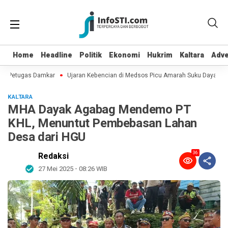
Home
Home
Headline
Headline
Politik
Politik
Ekonomi
Ekonomi
Hukrim
Hukrim
Kaltara
Kaltara
Adve
Adve
ng Petugas Damkar
Ujaran Kebencian di Medsos Picu Amarah Suku Dayak, Polis
KALTARA
MHA Dayak Agabag Mendemo PT
KHL, Menuntut Pembebasan Lahan
Desa dari HGU
36
Redaksi
27 Mei 2025 - 08:26 WIB