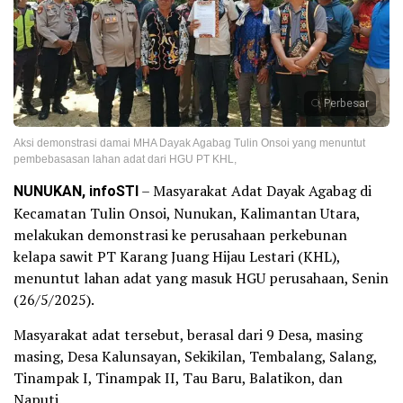
Perbesar
Aksi demonstrasi damai MHA Dayak Agabag Tulin Onsoi yang menuntut
pembebasasan lahan adat dari HGU PT KHL,
NUNUKAN, infoSTI
– Masyarakat Adat Dayak Agabag di
Kecamatan Tulin Onsoi, Nunukan, Kalimantan Utara,
melakukan demonstrasi ke perusahaan perkebunan
kelapa sawit PT Karang Juang Hijau Lestari (KHL),
menuntut lahan adat yang masuk HGU perusahaan, Senin
(26/5/2025).
Masyarakat adat tersebut, berasal dari 9 Desa, masing
masing, Desa Kalunsayan, Sekikilan, Tembalang, Salang,
Tinampak I, Tinampak II, Tau Baru, Balatikon, dan
Naputi.