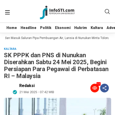
Home
Home
Headline
Headline
Politik
Politik
Ekonomi
Ekonomi
Hukrim
Hukrim
Kaltara
Kaltara
Adve
Adve
ot dan Masuk Saluran Pipa Pembuangan Air, Lansia di Nunukan Minta Tolong Pet
KALTARA
SK PPPK dan PNS di Nunukan
Diserahkan Sabtu 24 Mei 2025, Begini
Persiapan Para Pegawai di Perbatasan
RI – Malaysia
17
Redaksi
21 Mei 2025 - 07:42 WIB