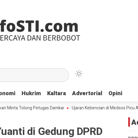
onomi
onomi
Hukrim
Hukrim
Kaltara
Kaltara
Advertorial
Advertorial
Opini
Opini
ta Tolong Petugas Damkar
Ujaran Kebencian di Medsos Picu Amarah Su
A
Yuanti di Gedung DPRD