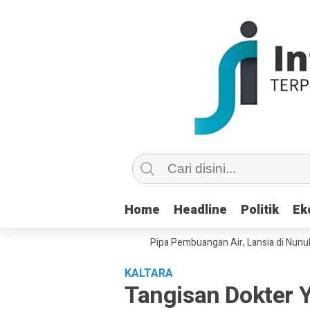
Home
Home
Headline
Headline
Politik
Politik
Ek
Ek
u Copot dan Masuk Saluran Pipa Pembuangan Air, Lansia di Nunukan Min
KALTARA
Tangisan Dokter 