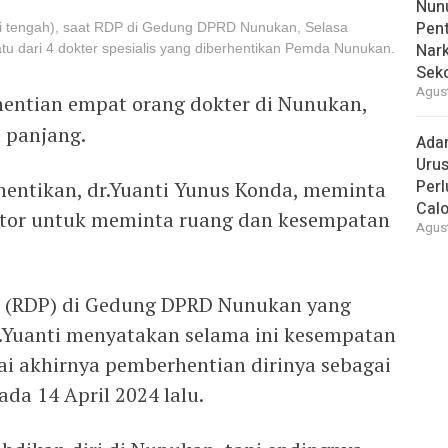
Nunu
Pent
i tengah), saat RDP di Gedung DPRD Nunukan, Selasa
Nark
atu dari 4 dokter spesialis yang diberhentikan Pemda Nunukan.
Sek
Agust
entian empat orang dokter di Nunukan,
 panjang.
Ada
Urus
Per
rhentikan, dr.Yuanti Yunus Konda, meminta
Cal
lator untuk meminta ruang dan kesempatan
Agust
t (RDP) di Gedung DPRD Nunukan yang
dr.Yuanti menyatakan selama ini kesempatan
ai akhirnya pemberhentian dirinya sebagai
da 14 April 2024 lalu.