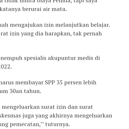
a tidak minta biaya Pemda, tapi saya
 katanya berurai air mata.
nah mengajukan izin melanjutkan belajar.
rat izin yang dia harapkan, tak pernah
empuh spesialis akupuntur medis di
2022.
 harus membayar SPP 35 persen lebih
lum 30an tahun.
mengeluarkan surat izin dan surat
uskesmas juga yang akhirnya mengeluarkan
ung pemecatan,’’ tuturnya.