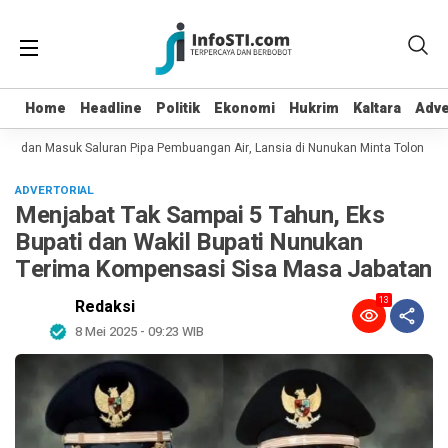
Home
Home
Headline
Headline
Politik
Politik
Ekonomi
Ekonomi
Hukrim
Hukrim
Kaltara
Kaltara
Adve
Adve
ot dan Masuk Saluran Pipa Pembuangan Air, Lansia di Nunukan Minta Tolong Pe
ADVERTORIAL
Menjabat Tak Sampai 5 Tahun, Eks
Bupati dan Wakil Bupati Nunukan
Terima Kompensasi Sisa Masa Jabatan
13
Redaksi
8 Mei 2025 - 09:23 WIB