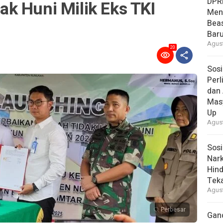
DPR
k Huni Milik Eks TKI
Men
Bea
Baru
Agust
20
Sosi
Per
dan 
Mas
Up
Agust
Sosi
Nark
Hind
Tek
Agust
Perbesar
Gan