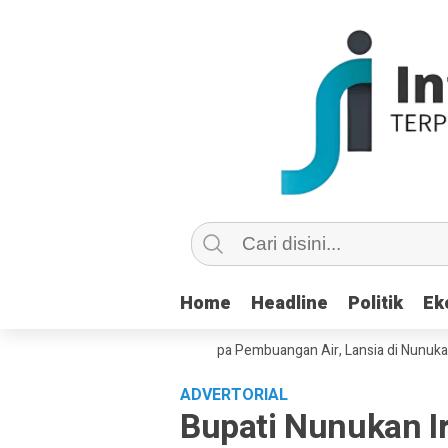
Home
Home
Headline
Headline
Politik
Politik
Ek
Ek
Copot dan Masuk Saluran Pipa Pembuangan Air, Lansia di Nunukan Minta
ADVERTORIAL
Bupati Nunukan I