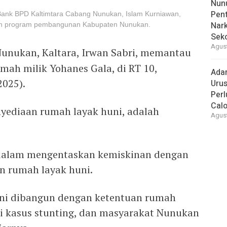
Nunu
Pent
Bank BPD Kaltimtara Cabang Nunukan, Islam Kurniawan,
Nark
n program pembangunan Kabupaten Nunukan.
Sek
Agust
Nunukan, Kaltara, Irwan Sabri, memantau
mah milik Yohanes Gala, di RT 10,
Ada
2025).
Urus
Per
Cal
yediaan rumah layak huni, adalah
Agust
 dalam mengentaskan kemiskinan dengan
 rumah layak huni.
ni dibangun dengan ketentuan rumah
agi kasus stunting, dan masyarakat Nunukan