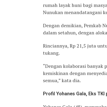
rumah layak huni bagi masy
Nunukan menandatangani ker
Dengan demikian, Pemkab N
dalam setahun, dengan alokas
Rinciannya, Rp 21,5 juta untu
tukang.
“Dengan kolaborasi banyak p
kemiskinan dengan menyediak
semua,” kata dia.
Profil Yohanes Gala, Eks TK
Yohanes Gala (48), merupak