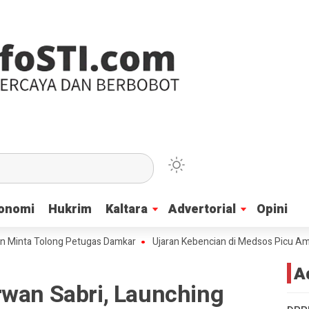
onomi
onomi
Hukrim
Hukrim
Kaltara
Kaltara
Advertorial
Advertorial
Opini
Opini
 Tolong Petugas Damkar
Ujaran Kebencian di Medsos Picu Amarah Suku 
A
rwan Sabri, Launching