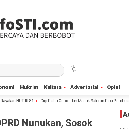
onomi
onomi
Hukrim
Hukrim
Kaltara
Kaltara
Advertorial
Advertorial
Opini
Opini
 HUT RI 81
Gigi Palsu Copot dan Masuk Saluran Pipa Pembuangan Air,
A
DPRD Nunukan, Sosok