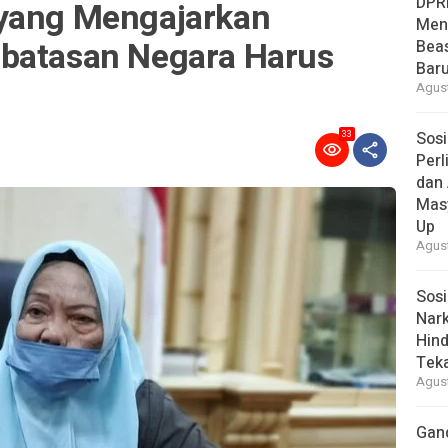
DPR
 yang Mengajarkan
Men
batasan Negara Harus
Bea
Baru
Agust
Sosi
33
Per
dan 
Mas
Up
Agust
Sosi
Nark
Hind
Tek
Agust
Gan