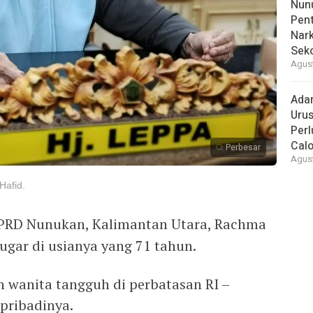
Nunu
Pent
Nark
Sek
Agust
Ada
Urus
Per
Cal
Perbesar
Agust
afid.
PRD Nunukan, Kalimantan Utara, Rachma
bugar di usianya yang 71 tahun.
n wanita tangguh di perbatasan RI –
pribadinya.