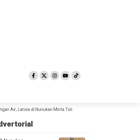
 Lansia di Nunukan Minta Tolong Petugas Damkar
Ujaran Kebencian di
dvertorial