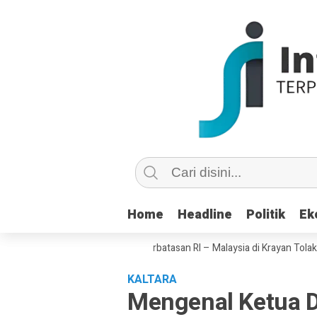
Home
Home
Headline
Headline
Politik
Politik
Ek
Ek
abaikan Negara, Warga Perbatasan RI – Malaysia di Krayan Tolak Rayakan
KALTARA
Mengenal Ketua 