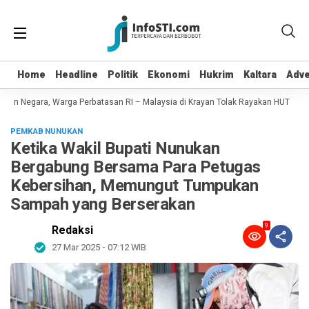
Home
Home
Headline
Headline
Politik
Politik
Ekonomi
Ekonomi
Hukrim
Hukrim
Kaltara
Kaltara
Adve
Adve
an Negara, Warga Perbatasan RI – Malaysia di Krayan Tolak Rayakan HUT RI 81
PEMKAB NUNUKAN
Ketika Wakil Bupati Nunukan
Bergabung Bersama Para Petugas
Kebersihan, Memungut Tumpukan
Sampah yang Berserakan
9
Redaksi
27 Mar 2025 - 07:12 WIB