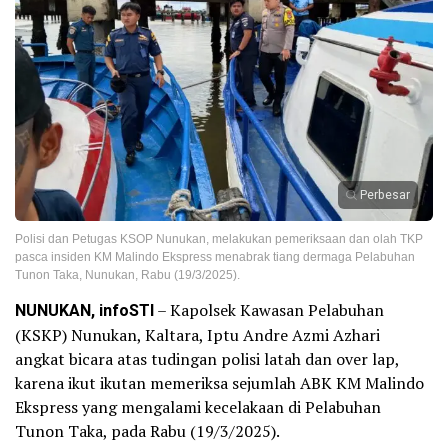
Perbesar
Polisi dan Petugas KSOP Nunukan, melakukan pemeriksaan dan olah TKP
pasca insiden KM Malindo Ekspress menabrak tiang dermaga Pelabuhan
Tunon Taka, Nunukan, Rabu (19/3/2025).
NUNUKAN, infoSTI
– Kapolsek Kawasan Pelabuhan
(KSKP) Nunukan, Kaltara, Iptu Andre Azmi Azhari
angkat bicara atas tudingan polisi latah dan over lap,
karena ikut ikutan memeriksa sejumlah ABK KM Malindo
Ekspress yang mengalami kecelakaan di Pelabuhan
Tunon Taka, pada Rabu (19/3/2025).