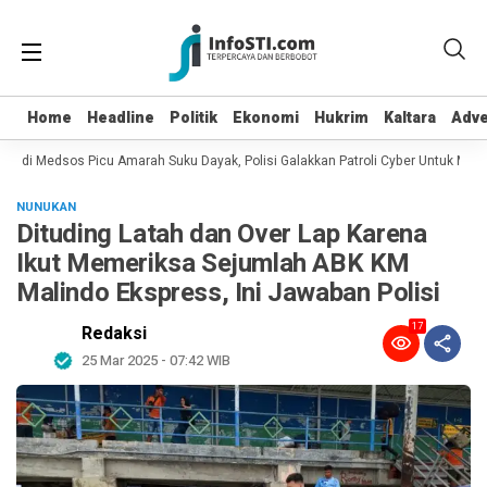
Home
Home
Headline
Headline
Politik
Politik
Ekonomi
Ekonomi
Hukrim
Hukrim
Kaltara
Kaltara
Adve
Adve
 di Medsos Picu Amarah Suku Dayak, Polisi Galakkan Patroli Cyber Untuk Mencar
NUNUKAN
Dituding Latah dan Over Lap Karena
Ikut Memeriksa Sejumlah ABK KM
Malindo Ekspress, Ini Jawaban Polisi
17
Redaksi
25 Mar 2025 - 07:42 WIB