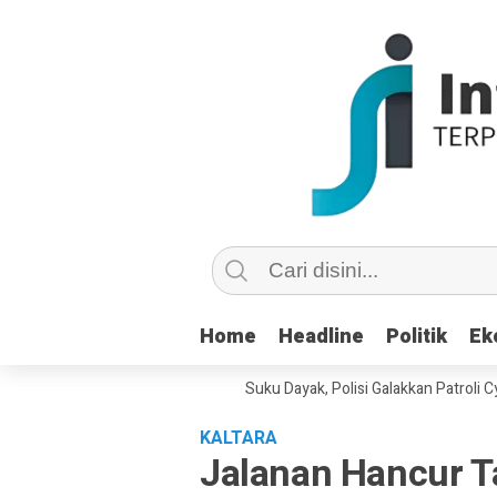
Home
Home
Headline
Headline
Politik
Politik
Ek
Ek
ian di Medsos Picu Amarah Suku Dayak, Polisi Galakkan Patroli Cyber Un
KALTARA
Jalanan Hancur Ta