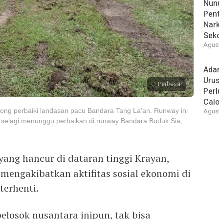
Nunu
Pent
Nark
Sek
Agust
Ada
Urus
Perbesar
Per
Cal
ong perbaiki landasan pacu Bandara Tang La'an. Runway ini
Agust
F selagi menunggu perbaikan di runway Bandara Buduk Sia,
yang hancur di dataran tinggi Krayan,
mengakibatkan aktifitas sosial ekonomi di
terhenti.
losok nusantara inipun, tak bisa