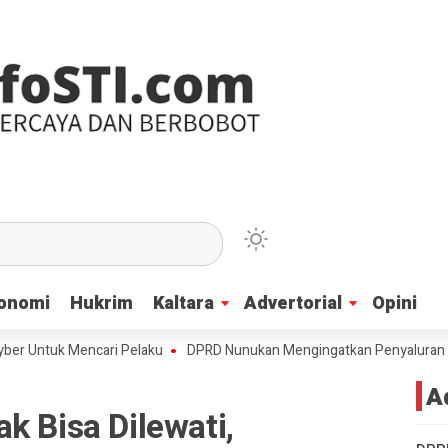
onomi
onomi
Hukrim
Hukrim
Kaltara
Kaltara
Advertorial
Advertorial
Opini
Opini
tuk Mencari Pelaku
DPRD Nunukan Mengingatkan Penyaluran Beasiswa 
A
k Bisa Dilewati,