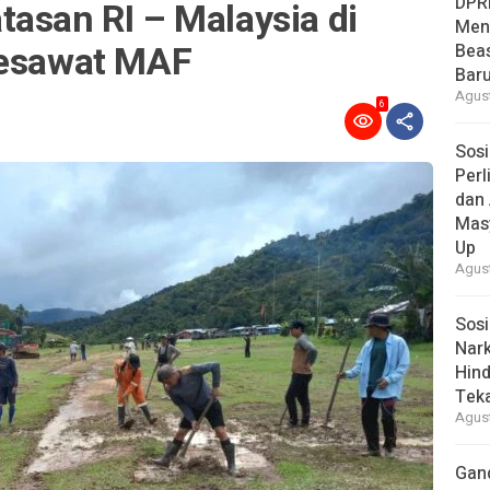
DPR
asan RI – Malaysia di
Men
Pesawat MAF
Bea
Baru
Agust
6
Sosi
Per
dan 
Mas
Up
Agust
Sosi
Nark
Hind
Tek
Agust
Gan