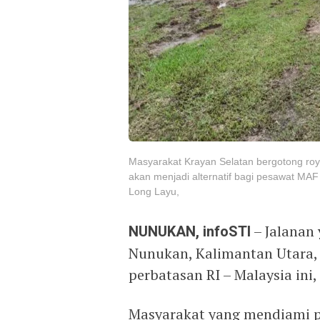
Masyarakat Krayan Selatan bergotong roy
akan menjadi alternatif bagi pesawat MA
Long Layu,
NUNUKAN, infoSTI
– Jalanan 
Nunukan, Kalimantan Utara, 
perbatasan RI – Malaysia ini, 
Masyarakat yang mendiami pe