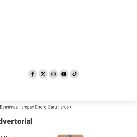
Harapan Energi Baru Harus Adil dan Merata
Sosialisasikan Perda P
dvertorial