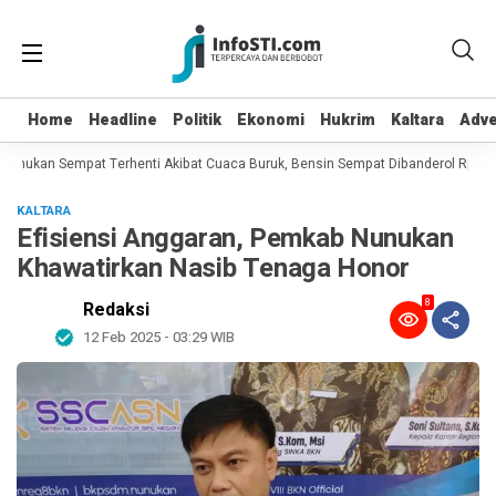
Home
Home
Headline
Headline
Politik
Politik
Ekonomi
Ekonomi
Hukrim
Hukrim
Kaltara
Kaltara
Adve
Adve
nukan Sempat Terhenti Akibat Cuaca Buruk, Bensin Sempat Dibanderol Rp 40.00
KALTARA
Efisiensi Anggaran, Pemkab Nunukan
Khawatirkan Nasib Tenaga Honor
8
Redaksi
12 Feb 2025 - 03:29 WIB