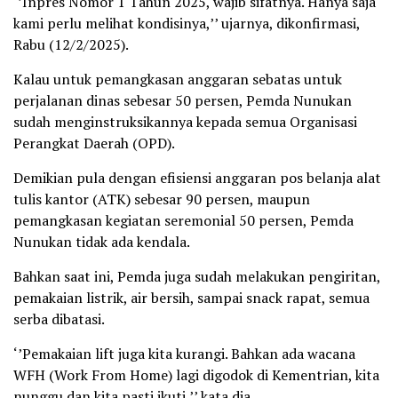
‘’Inpres Nomor 1 Tahun 2025, wajib sifatnya. Hanya saja
kami perlu melihat kondisinya,’’ ujarnya, dikonfirmasi,
Rabu (12/2/2025).
Kalau untuk pemangkasan anggaran sebatas untuk
perjalanan dinas sebesar 50 persen, Pemda Nunukan
sudah menginstruksikannya kepada semua Organisasi
Perangkat Daerah (OPD).
Demikian pula dengan efisiensi anggaran pos belanja alat
tulis kantor (ATK) sebesar 90 persen, maupun
pemangkasan kegiatan seremonial 50 persen, Pemda
Nunukan tidak ada kendala.
Bahkan saat ini, Pemda juga sudah melakukan pengiritan,
pemakaian listrik, air bersih, sampai snack rapat, semua
serba dibatasi.
‘’Pemakaian lift juga kita kurangi. Bahkan ada wacana
WFH (Work From Home) lagi digodok di Kementrian, kita
nunggu dan kita pasti ikuti,’’ kata dia.