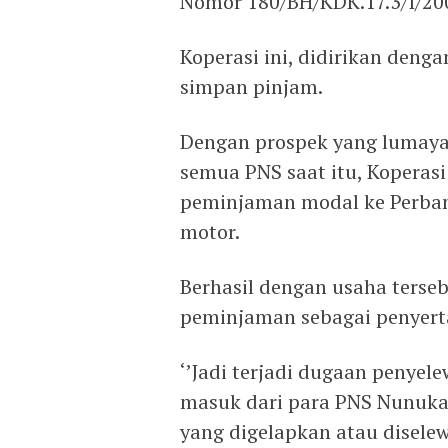
Nomor 180/BH/KDK.17.3/I/20
Koperasi ini, didirikan de
simpan pinjam.
Dengan prospek yang lumaya
semua PNS saat itu, Koperas
peminjaman modal ke Perban
motor.
Berhasil dengan usaha terse
peminjaman sebagai penyerta
‘’Jadi terjadi dugaan penye
masuk dari para PNS Nunukan
yang digelapkan atau diselew