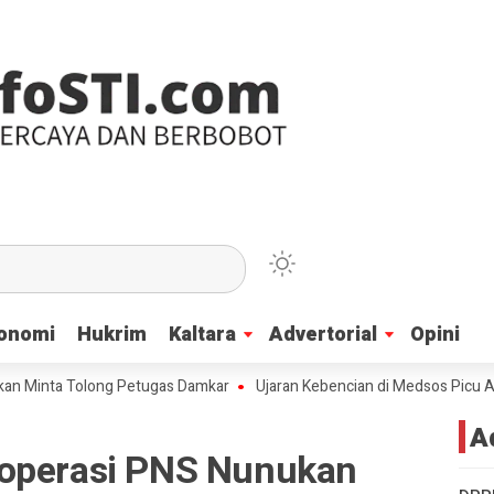
onomi
onomi
Hukrim
Hukrim
Kaltara
Kaltara
Advertorial
Advertorial
Opini
Opini
a Tolong Petugas Damkar
Ujaran Kebencian di Medsos Picu Amarah Suk
A
Koperasi PNS Nunukan