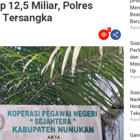
DPR
 12,5 Miliar, Polres
Men
 Tersangka
Bea
Baru
Agust
8
Sosi
Per
dan 
Mas
Up
Agust
Sosi
Nark
Hind
Tek
Agust
Gan