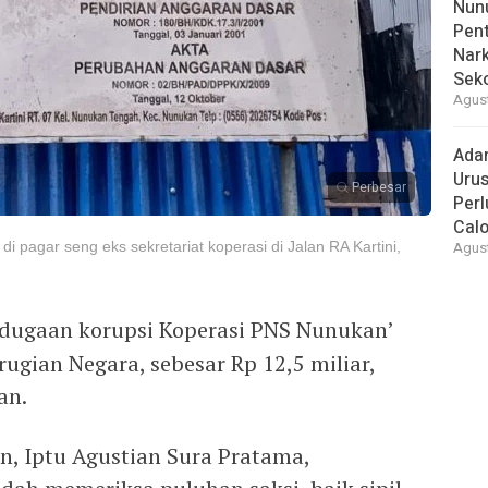
Nunu
Pent
Nark
Sek
Agust
Ada
Urus
Perbesar
Per
Cal
i pagar seng eks sekretariat koperasi di Jalan RA Kartini,
Agust
 dugaan korupsi Koperasi PNS Nunukan’
rugian Negara, sebesar Rp 12,5 miliar,
an.
n, Iptu Agustian Sura Pratama,