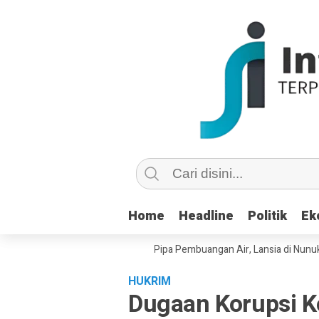
Home
Home
Headline
Headline
Politik
Politik
Ek
Ek
 Copot dan Masuk Saluran Pipa Pembuangan Air, Lansia di Nunukan Mint
HUKRIM
Dugaan Korupsi 