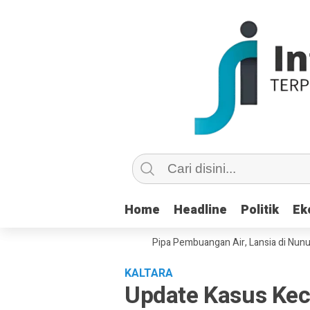
Home
Home
Headline
Headline
Politik
Politik
Ek
Ek
u Copot dan Masuk Saluran Pipa Pembuangan Air, Lansia di Nunukan Min
KALTARA
Update Kasus Kec