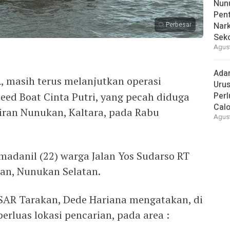
Nunu
Pent
Perbesar
Nark
Sek
Agust
Ada
, masih terus melanjutkan operasi
Urus
eed Boat Cinta Putri, yang pecah diduga
Per
Cal
iran Nunukan, Kaltara, pada Rabu
Agust
adanil (22) warga Jalan Yos Sudarso RT
an, Nunukan Selatan.
 SAR Tarakan, Dede Hariana mengatakan, di
rluas lokasi pencarian, pada area :