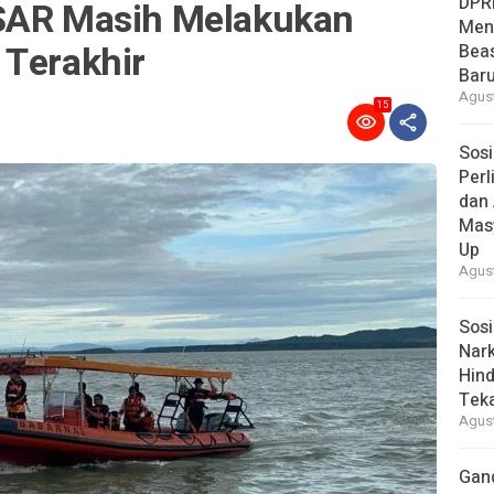
DPR
 SAR Masih Melakukan
Men
 Terakhir
Bea
Baru
Agust
15
Sosi
Per
dan 
Mas
Up
Agust
Sosi
Nark
Hind
Tek
Agust
Gan