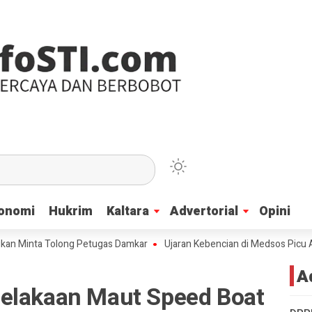
onomi
onomi
Hukrim
Hukrim
Kaltara
Kaltara
Advertorial
Advertorial
Opini
Opini
ta Tolong Petugas Damkar
Ujaran Kebencian di Medsos Picu Amarah Su
A
elakaan Maut Speed Boat