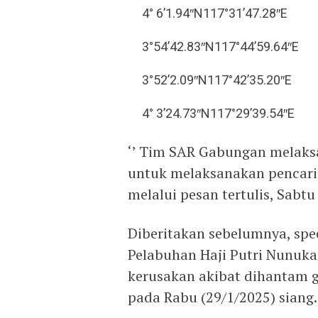
4° 6’1.94″N117°31’47.28″E
3°54’42.83″N117°44’59.64″E
3°52’2.09″N117°42’35.20″E
4° 3’24.73″N117°29’39.54″E
‘’ Tim SAR Gabungan melaks
untuk melaksanakan pencarian
melalui pesan tertulis, Sabtu
Diberitakan sebelumnya, spee
Pelabuhan Haji Putri Nunuk
kerusakan akibat dihantam g
pada Rabu (29/1/2025) siang.