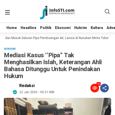
Home
Home
Headline
Headline
Politik
Politik
Ekonomi
Ekonomi
Hukrim
Hukrim
Kaltara
Kaltara
Adve
Adve
ot dan Masuk Saluran Pipa Pembuangan Air, Lansia di Nunukan Minta Tolong Pet
HUKRIM
Mediasi Kasus ‘’Pipa” Tak
Menghasilkan Islah, Keterangan Ahli
Bahasa Ditunggu Untuk Penindakan
Hukum
16
Redaksi
22 Jan 2025 - 05:21 WIB