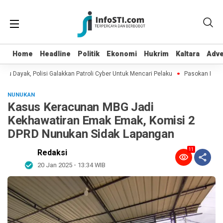
Home
Home
Headline
Headline
Politik
Politik
Ekonomi
Ekonomi
Hukrim
Hukrim
Kaltara
Kaltara
Adve
Adve
 Dayak, Polisi Galakkan Patroli Cyber Untuk Mencari Pelaku
Pasokan BBM ke 
NUNUKAN
Kasus Keracunan MBG Jadi
Kekhawatiran Emak Emak, Komisi 2
DPRD Nunukan Sidak Lapangan
11
Redaksi
20 Jan 2025 - 13:34 WIB