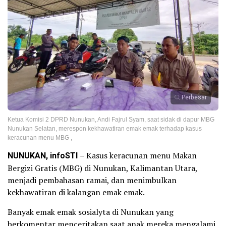
Perbesar
Ketua Komisi 2 DPRD Nunukan, Andi Fajrul Syam, saat sidak di dapur MBG
Nunukan Selatan, merespon kekhawatiran emak emak terhadap kasus
keracunan menu MBG ,
NUNUKAN, infoSTI
– Kasus keracunan menu Makan
Bergizi Gratis (MBG) di Nunukan, Kalimantan Utara,
menjadi pembahasan ramai, dan menimbulkan
kekhawatiran di kalangan emak emak.
Banyak emak emak sosialyta di Nunukan yang
berkomentar menceritakan saat anak mereka mengalami