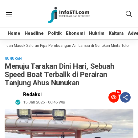
Home
Home
Headline
Headline
Politik
Politik
Ekonomi
Ekonomi
Hukrim
Hukrim
Kaltara
Kaltara
Adve
Adve
ot dan Masuk Saluran Pipa Pembuangan Air, Lansia di Nunukan Minta Tolong Pe
NUNUKAN
Menuju Tarakan Dini Hari, Sebuah
Speed Boat Terbalik di Perairan
Tanjung Ahus Nunukan
16
Redaksi
15 Jan 2025 - 06:46 WIB