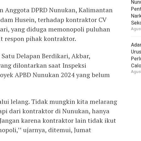
Nunu
Pent
n Anggota DPRD Nunukan, Kalimantan
Nark
adam Husein, terhadap kontraktor CV
Sek
kari, yang diduga memonopoli puluhan
Agust
 respon pihak kontraktor.
Ada
Urus
Satu Delapan Berdikari, Akbar,
Per
ng dilontarkan saat Inspeksi
Cal
Agust
royek APBD Nunukan 2024 yang belum
lui lelang. Tidak mungkin kita melarang
Tapi dari kontraktor di Nunukan, hanya
Jangan karena kontraktor lain tidak ikut
opoli,’’ ujarnya, ditemui, Jumat