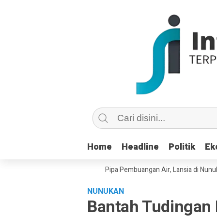
Home
Home
Headline
Headline
Politik
Politik
Ek
Ek
u Copot dan Masuk Saluran Pipa Pembuangan Air, Lansia di Nunukan Min
NUNUKAN
Bantah Tudingan M