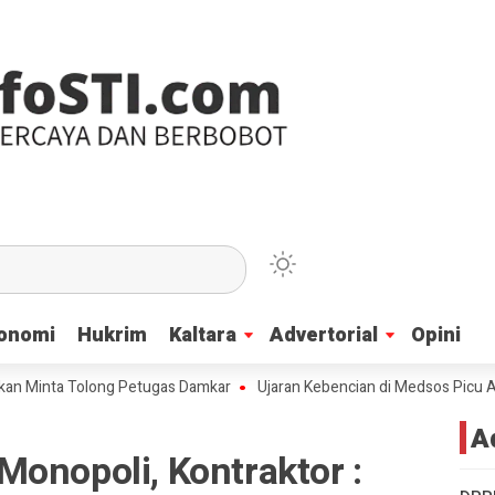
onomi
onomi
Hukrim
Hukrim
Kaltara
Kaltara
Advertorial
Advertorial
Opini
Opini
ta Tolong Petugas Damkar
Ujaran Kebencian di Medsos Picu Amarah Su
A
onopoli, Kontraktor :