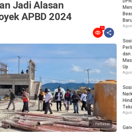
DPR
n Jadi Alasan
Men
royek APBD 2024
Bea
Baru
Agust
13
Sosi
Per
dan 
Mas
Up
Agust
Sosi
Nark
Hind
Tek
Agust
Perbesar
Gan