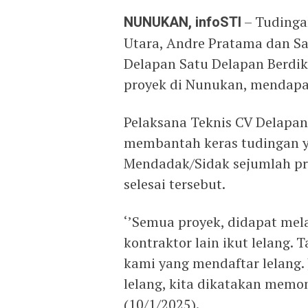
NUNUKAN, infoSTI
– Tudinga
Utara, Andre Pratama dan S
Delapan Satu Delapan Berdi
proyek di Nunukan, mendapat
Pelaksana Teknis CV Delapan 
membantah keras tudingan ya
Mendadak/Sidak sejumlah p
selesai tersebut.
‘’Semua proyek, didapat mela
kontraktor lain ikut lelang. 
kami yang mendaftar lelang. 
lelang, kita dikatakan memon
(10/1/2025).