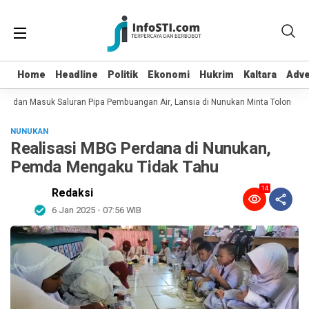
Home
Home
Headline
Headline
Politik
Politik
Ekonomi
Ekonomi
Hukrim
Hukrim
Kaltara
Kaltara
Adve
Adve
ot dan Masuk Saluran Pipa Pembuangan Air, Lansia di Nunukan Minta Tolong Pe
NUNUKAN
Realisasi MBG Perdana di Nunukan,
Pemda Mengaku Tidak Tahu
14
Redaksi
6 Jan 2025 - 07:56 WIB