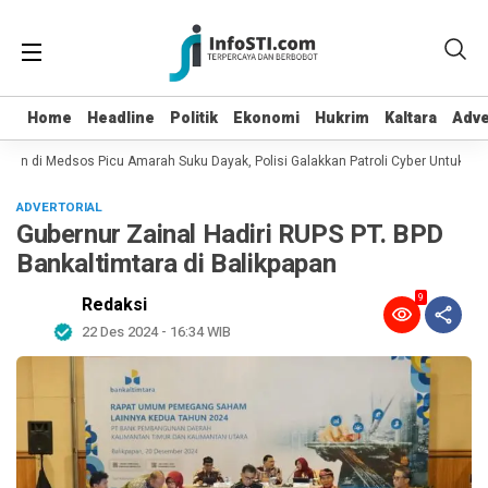
Home
Home
Headline
Headline
Politik
Politik
Ekonomi
Ekonomi
Hukrim
Hukrim
Kaltara
Kaltara
Adve
Adve
ian di Medsos Picu Amarah Suku Dayak, Polisi Galakkan Patroli Cyber Untuk Men
ADVERTORIAL
Gubernur Zainal Hadiri RUPS PT. BPD
Bankaltimtara di Balikpapan
9
Redaksi
22 Des 2024 - 16:34 WIB