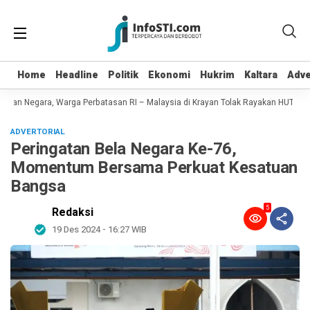
Home
Home
Headline
Headline
Politik
Politik
Ekonomi
Ekonomi
Hukrim
Hukrim
Kaltara
Kaltara
Adve
Adve
kan Negara, Warga Perbatasan RI – Malaysia di Krayan Tolak Rayakan HUT RI 81
ADVERTORIAL
Peringatan Bela Negara Ke-76,
Momentum Bersama Perkuat Kesatuan
Bangsa
5
Redaksi
19 Des 2024 - 16:27 WIB