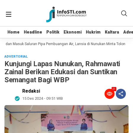
Home
Home
Headline
Headline
Politik
Politik
Ekonomi
Ekonomi
Hukrim
Hukrim
Kaltara
Kaltara
Adve
Adve
t dan Masuk Saluran Pipa Pembuangan Air, Lansia di Nunukan Minta Tolong Pet
ADVERTORIAL
Kunjungi Lapas Nunukan, Rahmawati
Zainal Berikan Edukasi dan Suntikan
Semangat Bagi WBP
21
Redaksi
15 Des 2024 - 09:51 WIB