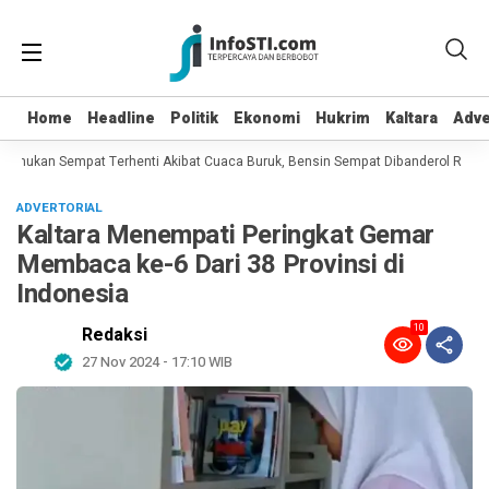
Home
Home
Headline
Headline
Politik
Politik
Ekonomi
Ekonomi
Hukrim
Hukrim
Kaltara
Kaltara
Adve
Adve
nukan Sempat Terhenti Akibat Cuaca Buruk, Bensin Sempat Dibanderol Rp 40.00
ADVERTORIAL
Kaltara Menempati Peringkat Gemar
Membaca ke-6 Dari 38 Provinsi di
Indonesia
10
Redaksi
27 Nov 2024 - 17:10 WIB