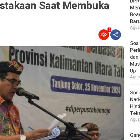
DPR
pustakaan Saat Membuka
Men
Bea
Baru
Agust
5
Sosi
Per
dan 
Mas
Up
Agust
Sosi
Nark
Hind
Tek
Agust
Gan