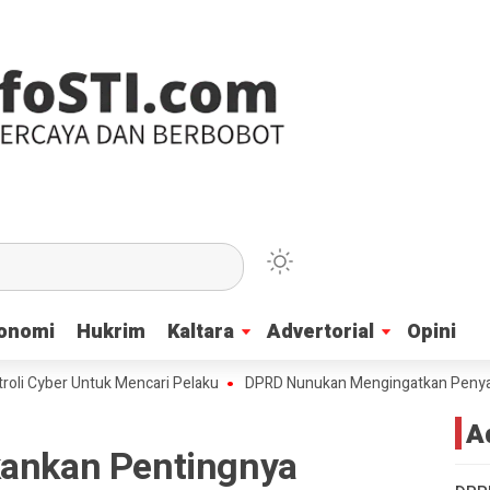
onomi
onomi
Hukrim
Hukrim
Kaltara
Kaltara
Advertorial
Advertorial
Opini
Opini
er Untuk Mencari Pelaku
DPRD Nunukan Mengingatkan Penyaluran Beas
A
kankan Pentingnya