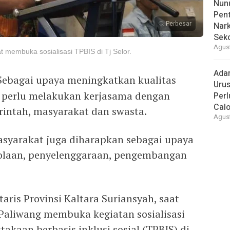
Nunu
Pent
Perbesar
Nark
Sek
Agust
t membuka sosialisasi TPBIS di Tj Selor.
Ada
Sebagai upaya meningkatkan kualitas
Urus
 perlu melakukan kerjasama dengan
Per
Cal
rintah, masyarakat dan swasta.
Agust
masyarakat juga diharapkan sebagai upaya
olaan, penyelenggaraan, pengembangan
ris Provinsi Kaltara Suriansyah, saat
Paliwang membuka kegiatan sosialisasi
akaan berbasis inklusi sosial (TPBIS) di