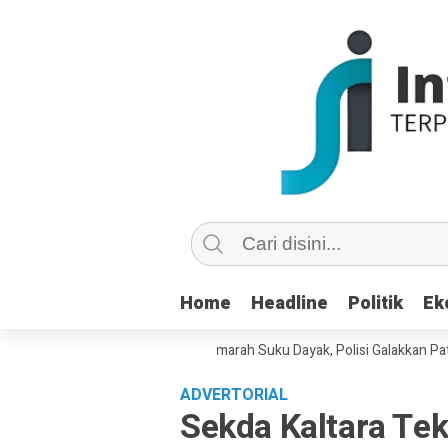
Home
Home
Headline
Headline
Politik
Politik
Ek
Ek
ebencian di Medsos Picu Amarah Suku Dayak, Polisi Galakkan Patroli Cyb
ADVERTORIAL
Sekda Kaltara Te