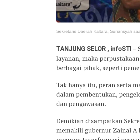
Sekretaris Daerah Kaltara, Suriansyah saa
TANJUNG SELOR
, infoSTI
– 
layanan, maka perpustakaan
berbagai pihak, seperti peme
Tak hanya itu, peran serta 
dalam pembentukan, pengel
dan pengawasan.
Demikian disampaikan Sekreta
memakili gubernur Zainal A 
program transformasi perpust