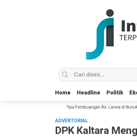
Home
Home
Headline
Headline
Politik
Politik
Ek
Ek
u Copot dan Masuk Saluran Pipa Pembuangan Air, Lansia di Nunukan Min
ADVERTORIAL
DPK Kaltara Men