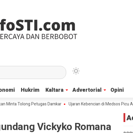
onomi
onomi
Hukrim
Hukrim
Kaltara
Kaltara
Advertorial
Advertorial
Opini
Opini
ta Tolong Petugas Damkar
Ujaran Kebencian di Medsos Picu Amarah Suk
A
gundang Vickyko Romana