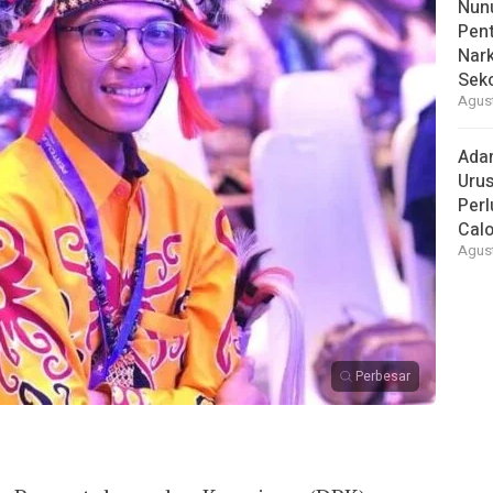
Nunu
Pent
Nark
Sek
Agust
Ada
Urus
Per
Cal
Agust
Perbesar