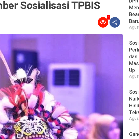
DPR
ber Sosialisasi TPBIS
Men
Bea
5
Baru
Agust
Sosi
Per
dan 
Mas
Up
Agust
Sosi
Nark
Hind
Tek
Agust
Gan