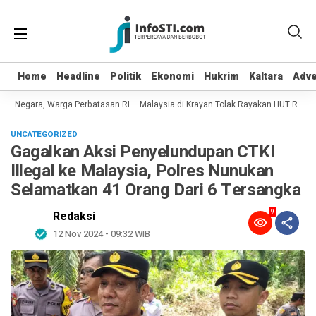
Home
Home
Headline
Headline
Politik
Politik
Ekonomi
Ekonomi
Hukrim
Hukrim
Kaltara
Kaltara
Adve
Adve
n Negara, Warga Perbatasan RI – Malaysia di Krayan Tolak Rayakan HUT RI 81
UNCATEGORIZED
Gagalkan Aksi Penyelundupan CTKI
Illegal ke Malaysia, Polres Nunukan
Selamatkan 41 Orang Dari 6 Tersangka
9
Redaksi
12 Nov 2024 - 09:32 WIB