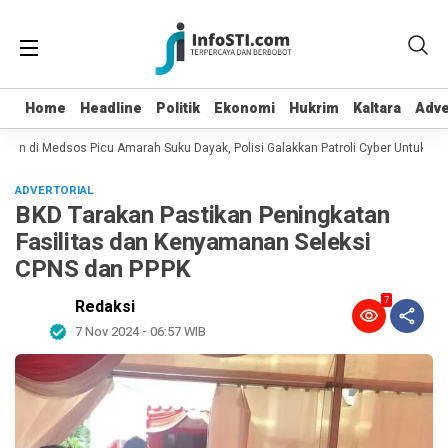
Home
Home
Headline
Headline
Politik
Politik
Ekonomi
Ekonomi
Hukrim
Hukrim
Kaltara
Kaltara
Adve
Adve
an di Medsos Picu Amarah Suku Dayak, Polisi Galakkan Patroli Cyber Untuk Menc
ADVERTORIAL
BKD Tarakan Pastikan Peningkatan
Fasilitas dan Kenyamanan Seleksi
CPNS dan PPPK
7
Redaksi
7 Nov 2024 - 06:57 WIB