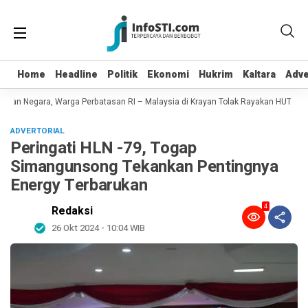
Home
Home
Headline
Headline
Politik
Politik
Ekonomi
Ekonomi
Hukrim
Hukrim
Kaltara
Kaltara
Adve
Adve
kan Negara, Warga Perbatasan RI – Malaysia di Krayan Tolak Rayakan HUT RI 81
ADVERTORIAL
Peringati HLN -79, Togap
Simangunsong Tekankan Pentingnya
Energy Terbarukan
4
Redaksi
26 Okt 2024 - 10:04 WIB