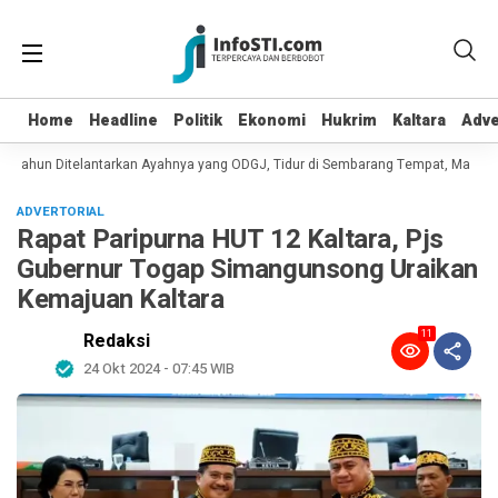
Home
Home
Headline
Headline
Politik
Politik
Ekonomi
Ekonomi
Hukrim
Hukrim
Kaltara
Kaltara
Adve
Adve
6 Tahun Ditelantarkan Ayahnya yang ODGJ, Tidur di Sembarang Tempat, Makan 
ADVERTORIAL
Rapat Paripurna HUT 12 Kaltara, Pjs
Gubernur Togap Simangunsong Uraikan
Kemajuan Kaltara
11
Redaksi
24 Okt 2024 - 07:45 WIB