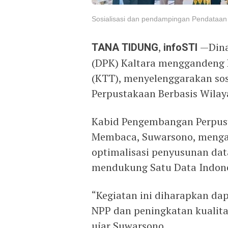
Sosialisasi dan pendampingan Pendataan 
TANA TIDUNG
,
infoSTI
—Dina
(DPK) Kaltara menggandeng
(KTT), menyelenggarakan so
Perpustakaan Berbasis Wilay
Kabid Pengembangan Perpu
Membaca, Suwarsono, mengat
optimalisasi penyusunan dat
mendukung Satu Data Indones
“Kegiatan ini diharapkan d
NPP dan peningkatan kualitas
ujar Suwarsono.