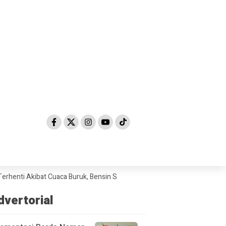
Akibat Cuaca Buruk, Bensin Sempat Dibanderol Rp 40.000/Liter
Ceri
dvertorial