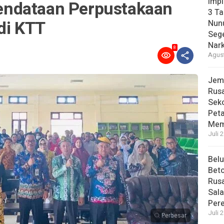
Imp
ndataan Perpustakaan
3 T
di KTT
Nunu
Sege
Nark
8
Agust
Jem
Rusa
Sek
Pet
Mem
Juli 
Bel
Beto
Rusa
Sal
Per
Juli 
Perbesar