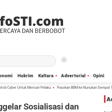
onomi
onomi
Hukrim
Hukrim
Kaltara
Kaltara
Advertorial
Advertorial
Opini
Opini
yber Untuk Mencari Pelaku
Pasokan BBM ke Nunukan Sempat Terhenti 
A
gelar Sosialisasi dan