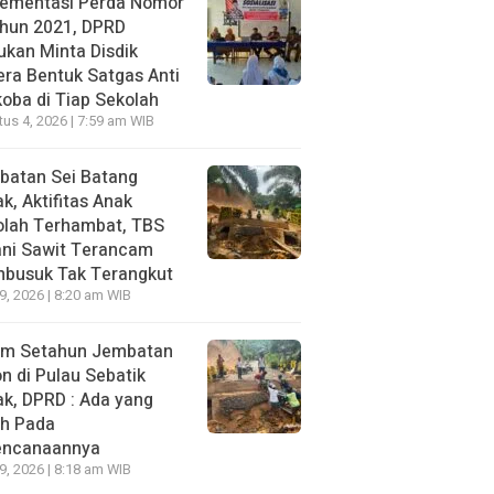
lementasi Perda Nomor
ahun 2021, DPRD
kan Minta Disdik
ra Bentuk Satgas Anti
oba di Tiap Sekolah
us 4, 2026 | 7:59 am WIB
batan Sei Batang
k, Aktifitas Anak
olah Terhambat, TBS
ani Sawit Terancam
busuk Tak Terangkut
29, 2026 | 8:20 am WIB
um Setahun Jembatan
n di Pulau Sebatik
k, DPRD : Ada yang
ah Pada
encanaannya
29, 2026 | 8:18 am WIB