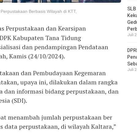
SLB
Perpustakaan Berbasis Wilayah di KTT,
Keku
Ged
s Perpustakaan dan Kearsipan
Per
Juli 
 DPK Kabupaten Tana Tidung
sialisasi dan pendampingan Pendataan
DPR
ah, Kamis (24/10/2024).
Pena
Seba
Juli 
stakaan dan Pembudayaan Kegemaran
akan, upaya ini, dilakukan dalam rangka
a dan informasi bidang perpustakaan, dan
ia (SDI).
apat menambah jumlah perpustakaan ber
 data perpustakaan, di wilayah Kaltara,”