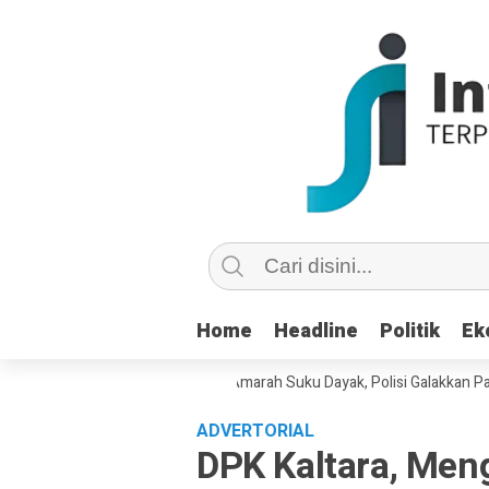
Home
Home
Headline
Headline
Politik
Politik
Ek
Ek
 Kebencian di Medsos Picu Amarah Suku Dayak, Polisi Galakkan Patroli C
ADVERTORIAL
DPK Kaltara, Meng