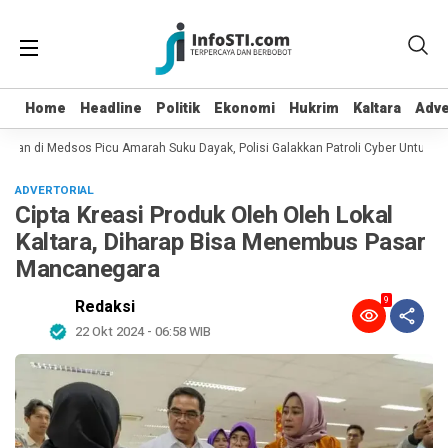
Home
Home
Headline
Headline
Politik
Politik
Ekonomi
Ekonomi
Hukrim
Hukrim
Kaltara
Kaltara
Adve
Adve
ian di Medsos Picu Amarah Suku Dayak, Polisi Galakkan Patroli Cyber Untuk Men
ADVERTORIAL
Cipta Kreasi Produk Oleh Oleh Lokal
Kaltara, Diharap Bisa Menembus Pasar
Mancanegara
9
Redaksi
22 Okt 2024 - 06:58 WIB