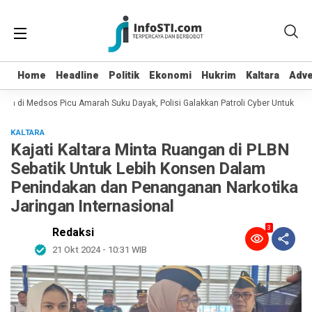
Home
Home
Headline
Headline
Politik
Politik
Ekonomi
Ekonomi
Hukrim
Hukrim
Kaltara
Kaltara
Adve
Adve
an di Medsos Picu Amarah Suku Dayak, Polisi Galakkan Patroli Cyber Untuk Menc
KALTARA
Kajati Kaltara Minta Ruangan di PLBN
Sebatik Untuk Lebih Konsen Dalam
Penindakan dan Penanganan Narkotika
Jaringan Internasional
3
Redaksi
21 Okt 2024 - 10:31 WIB