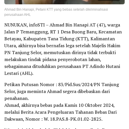
Ahmad Bin Hanapi, Petani KTT yang bebas setelah dikriminalisasi
perusahaan AHL
NUNUKAN, infoSTI – Ahmad Bin Hanapi AT (47), warga
Jalan P Temanggung, RT 1 Desa Buong Baru, Kecamatan
Betayau, Kabupaten Tana Tidung (KTT), Kalimantan
Utara, akhirnya bisa bernafas lega setelah Majelis Hakim
PN Tanjung Selor, memutuskan dirinya tidak terbukti
melakukan tindak pidana penyerobotan lahan,
sebagaimana dituduhkan perusahaan PT Adindo Hutani
Lestari (AHL).
Petikan Putusan Nomor : 83/Pid.Sus/2024/PN Tanjung
Selor, juga meminta Ahmad segera dibebaskan dari
penahanan.
Ahmad, akhirnya bebas pada Kamis 10 Oktober 2024,
melalui Berita Acara Pengeluaran Tahanan Bebas Dari
Dakwaan, Nomor : W. 18.PAS.8-PK.01.02-2825.