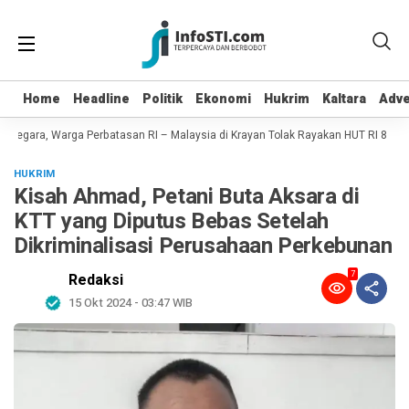
Home
Home
Headline
Headline
Politik
Politik
Ekonomi
Ekonomi
Hukrim
Hukrim
Kaltara
Kaltara
Adve
Adve
gara, Warga Perbatasan RI – Malaysia di Krayan Tolak Rayakan HUT RI 81
Gi
HUKRIM
Kisah Ahmad, Petani Buta Aksara di
KTT yang Diputus Bebas Setelah
Dikriminalisasi Perusahaan Perkebunan
7
Redaksi
15 Okt 2024 - 03:47 WIB