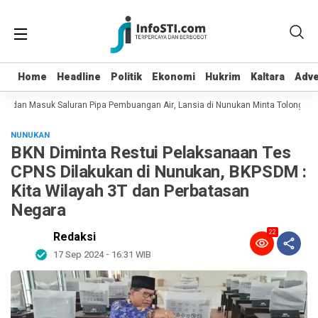
Home
Home
Headline
Headline
Politik
Politik
Ekonomi
Ekonomi
Hukrim
Hukrim
Kaltara
Kaltara
Adve
Adve
t dan Masuk Saluran Pipa Pembuangan Air, Lansia di Nunukan Minta Tolong Pet
NUNUKAN
BKN Diminta Restui Pelaksanaan Tes
CPNS Dilakukan di Nunukan, BKPSDM :
Kita Wilayah 3T dan Perbatasan
Negara
22
Redaksi
17 Sep 2024 - 16:31 WIB