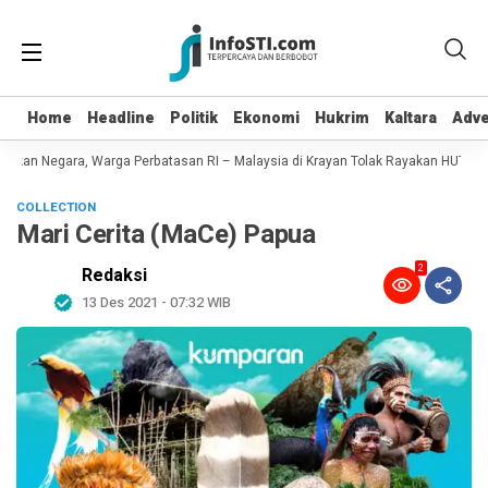
Home
Home
Headline
Headline
Politik
Politik
Ekonomi
Ekonomi
Hukrim
Hukrim
Kaltara
Kaltara
Adve
Adve
ikan Negara, Warga Perbatasan RI – Malaysia di Krayan Tolak Rayakan HUT RI 8
COLLECTION
Mari Cerita (MaCe) Papua
2
Redaksi
13 Des 2021 - 07:32 WIB