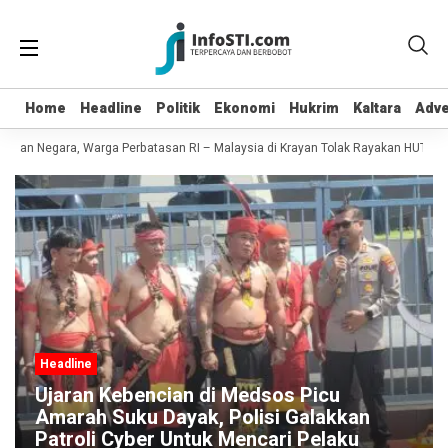
Home
Home
Headline
Headline
Politik
Politik
Ekonomi
Ekonomi
Hukrim
Hukrim
Kaltara
Kaltara
Adve
Adve
kan Negara, Warga Perbatasan RI – Malaysia di Krayan Tolak Rayakan HUT RI 81
Headline
Ujaran Kebencian di Medsos Picu
Amarah Suku Dayak, Polisi Galakkan
Patroli Cyber Untuk Mencari Pelaku