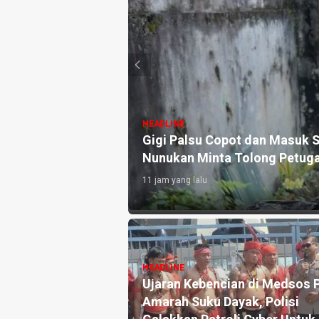
HEADLINE
Air, Lansia di
Sosialisasikan Perda Perlin
Ajak Masyarakat Berani Spea
2 hari yang lalu
HEADLINE
 Mengingatkan
Sosialisasikan Perda Anti
asiswa Harapan
Narkoba, Tri Wahyuni : Hindar