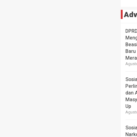
Adv
DPRD
Meng
Beas
Baru 
Mera
Agustu
Sosia
Perl
dan 
Masy
Up
Agustu
Sosia
Narko