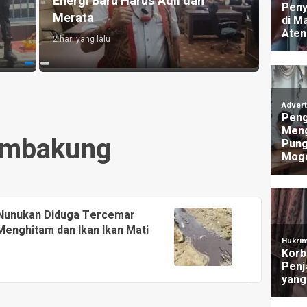
Buruk, Bensin Sempat Dibanderol
Galak
Rp 40.000/Liter
Menca
2 hari yang lalu
1 hari y
mbakung
 Nunukan Diduga Tercemar
 Menghitam dan Ikan Ikan Mati