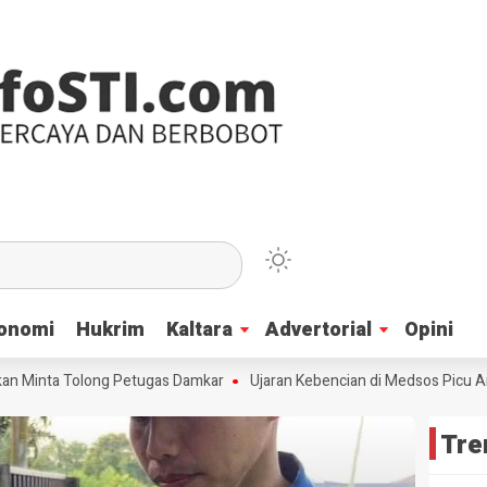
onomi
onomi
Hukrim
Hukrim
Kaltara
Kaltara
Advertorial
Advertorial
Opini
Opini
nta Tolong Petugas Damkar
Ujaran Kebencian di Medsos Picu Amarah S
Tre