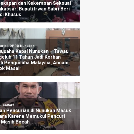
kan Patroli Cyber Untuk
Energi Baru Harus A
ri Pelaku
Merata
ang lalu
2 hari yang lalu