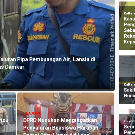
HEADLI
dungan Perempuan dan Anak, Said Hasan
Gigi 
k Up
Nunu
11 jam y
HEADLINE
HEADLI
Pasokan BBM ke Nunukan
Ujara
i
Sempat Terhenti Akibat Cuaca
Amara