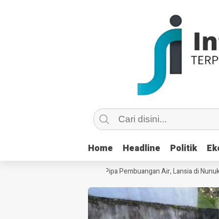
Home
Home
Headline
Headline
Politik
Politik
Ek
Ek
su Copot dan Masuk Saluran Pipa Pembuangan Air, Lansia di Nunukan Mi