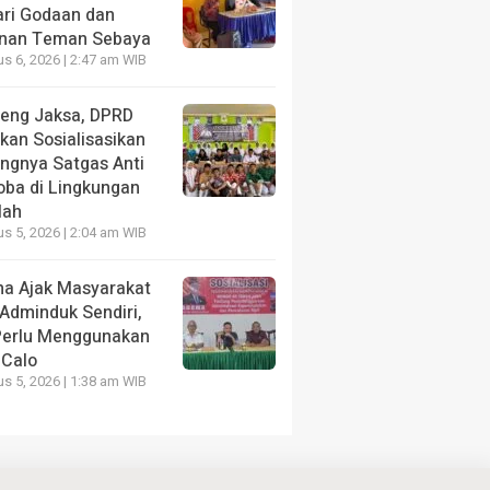
ari Godaan dan
nan Teman Sebaya
s 6, 2026 | 2:47 am WIB
eng Jaksa, DPRD
kan Sosialisasikan
ingnya Satgas Anti
oba di Lingkungan
lah
s 5, 2026 | 2:04 am WIB
a Ajak Masyarakat
 Adminduk Sendiri,
Perlu Menggunakan
 Calo
s 5, 2026 | 1:38 am WIB