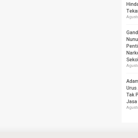
Hind
Teka
Agustu
Gand
Nunu
Pent
Nark
Seko
Agustu
Adam
Urus
Tak 
Jasa
Agustu