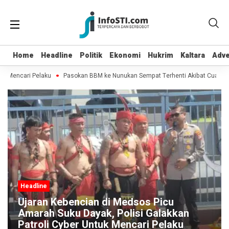
Home
Home
Headline
Headline
Politik
Politik
Ekonomi
Ekonomi
Hukrim
Hukrim
Kaltara
Kaltara
Adve
Adve
k Mencari Pelaku
Pasokan BBM ke Nunukan Sempat Terhenti Akibat Cuaca Bur
Headline
 Picu
Pasokan BBM ke Nunukan Sem
Galakkan
Terhenti Akibat Cuaca Buruk, B
 Pelaku
Sempat Dibanderol Rp 40.000/L