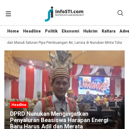
Home
Home
Headline
Headline
Politik
Politik
Ekonomi
Ekonomi
Hukrim
Hukrim
Kaltara
Kaltara
Adve
Adve
pot dan Masuk Saluran Pipa Pembuangan Air, Lansia di Nunukan Minta Tolong Pe
Headline
DPRD Nunukan Mengingatkan
Penyaluran Beasiswa Harapan Energi
Baru Harus Adil dan Merata