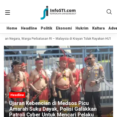
Home
Home
Headline
Headline
Politik
Politik
Ekonomi
Ekonomi
Hukrim
Hukrim
Kaltara
Kaltara
Adve
Adve
kan Negara, Warga Perbatasan RI – Malaysia di Krayan Tolak Rayakan HUT RI 81
Headline
Ujaran Kebencian di Medsos Picu
Amarah Suku Dayak, Polisi Galakkan
Patroli Cyber Untuk Mencari Pelaku