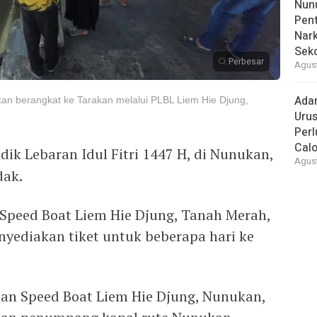
Nunu
Pent
Nark
Sek
Perbesar
Agust
Ada
n berangkat ke Tarakan melalui PLBL Liem Hie Djung,
Urus
Per
Cal
ik Lebaran Idul Fitri 1447 H, di Nunukan,
Agust
dak.
 Speed Boat Liem Hie Djung, Tanah Merah,
yediakan tiket untuk beberapa hari ke
han Speed Boat Liem Hie Djung, Nunukan,