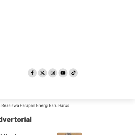
a Harapan Energi Baru Harus Adil dan Merata
Sosialisasikan Perda 
dvertorial