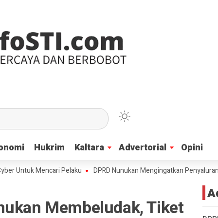
onomi
onomi
Hukrim
Hukrim
Kaltara
Kaltara
Advertorial
Advertorial
Opini
Opini
ntuk Mencari Pelaku
DPRD Nunukan Mengingatkan Penyaluran Beasisw
A
nukan Membeludak, Tiket