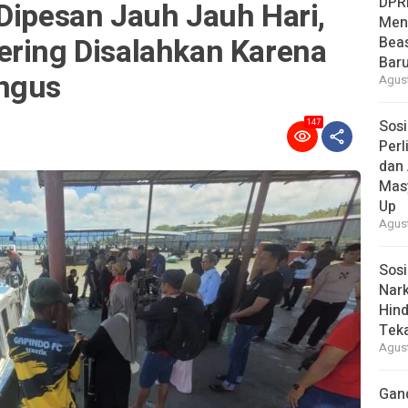
DPR
Dipesan Jauh Jauh Hari,
Men
ering Disalahkan Karena
Bea
Baru
angus
Agust
Sosi
147
Per
dan 
Mas
Up
Agust
Sosi
Nark
Hind
Tek
Agust
Gan