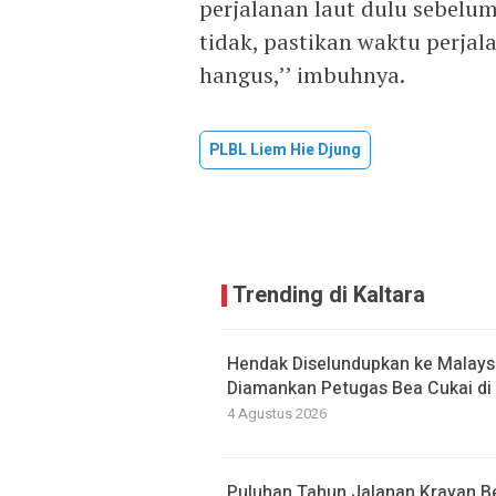
perjalanan laut dulu sebelu
tidak, pastikan waktu perjal
hangus,’’ imbuhnya.
PLBL Liem Hie Djung
Trending di Kaltara
Hendak Diselundupkan ke Malaysi
Diamankan Petugas Bea Cukai di 
4 Agustus 2026
Puluhan Tahun Jalanan Krayan 