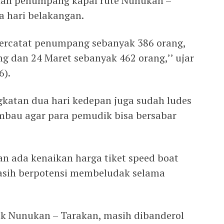
an penumpang kapal rute Nunukan –
a hari belakangan.
tercatat penumpang sebanyak 386 orang,
ng dan 24 Maret sebanyak 462 orang,’’ ujar
6).
ngkatan dua hari kedepan juga sudah ludes
imbau agar para pemudik bisa bersabar
an ada kenaikan harga tiket speed boat
sih berpotensi membeludak selama
tuk Nunukan – Tarakan, masih dibanderol