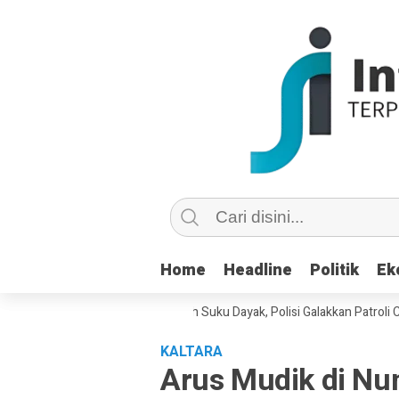
Home
Home
Headline
Headline
Politik
Politik
Ek
Ek
cian di Medsos Picu Amarah Suku Dayak, Polisi Galakkan Patroli Cyber U
KALTARA
Arus Mudik di Nu