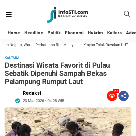
Home
Home
Headline
Headline
Politik
Politik
Ekonomi
Ekonomi
Hukrim
Hukrim
Kaltara
Kaltara
Adve
Adve
an Negara, Warga Perbatasan RI – Malaysia di Krayan Tolak Rayakan HUT RI 81
KALTARA
Destinasi Wisata Favorit di Pulau
Sebatik Dipenuhi Sampah Bekas
Pelampung Rumput Laut
161
Redaksi
23 Mar 2026 - 04:28 WIB