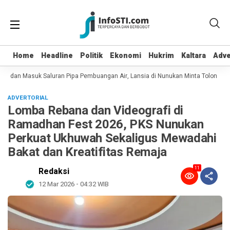
Home
Home
Headline
Headline
Politik
Politik
Ekonomi
Ekonomi
Hukrim
Hukrim
Kaltara
Kaltara
Adve
Adve
ot dan Masuk Saluran Pipa Pembuangan Air, Lansia di Nunukan Minta Tolong Pet
ADVERTORIAL
Lomba Rebana dan Videografi di
Ramadhan Fest 2026, PKS Nunukan
Perkuat Ukhuwah Sekaligus Mewadahi
Bakat dan Kreatifitas Remaja
11
Redaksi
12 Mar 2026 - 04:32 WIB