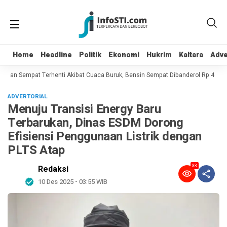
Home
Home
Headline
Headline
Politik
Politik
Ekonomi
Ekonomi
Hukrim
Hukrim
Kaltara
Kaltara
Adve
Adve
an Sempat Terhenti Akibat Cuaca Buruk, Bensin Sempat Dibanderol Rp 40.000/L
ADVERTORIAL
Menuju Transisi Energy Baru
Terbarukan, Dinas ESDM Dorong
Efisiensi Penggunaan Listrik dengan
PLTS Atap
33
Redaksi
10 Des 2025 - 03:55 WIB