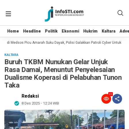
Home
Home
Headline
Headline
Politik
Politik
Ekonomi
Ekonomi
Hukrim
Hukrim
Kaltara
Kaltara
Adve
Adve
n di Medsos Picu Amarah Suku Dayak, Polisi Galakkan Patroli Cyber Untuk Menca
KALTARA
Buruh TKBM Nunukan Gelar Unjuk
Rasa Damai, Menuntut Penyelesaian
Dualisme Koperasi di Pelabuhan Tunon
Taka
35
Redaksi
8 Des 2025 - 12:24 WIB