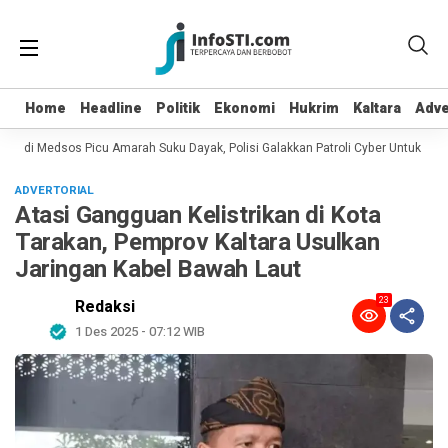
Home
Home
Headline
Headline
Politik
Politik
Ekonomi
Ekonomi
Hukrim
Hukrim
Kaltara
Kaltara
Adve
Adve
n di Medsos Picu Amarah Suku Dayak, Polisi Galakkan Patroli Cyber Untuk Menca
ADVERTORIAL
Atasi Gangguan Kelistrikan di Kota
Tarakan, Pemprov Kaltara Usulkan
Jaringan Kabel Bawah Laut
23
Redaksi
1 Des 2025 - 07:12 WIB