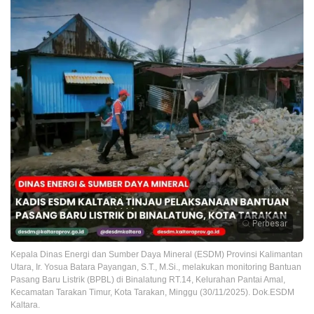
Perbesar
Kepala Dinas Energi dan Sumber Daya Mineral (ESDM) Provinsi Kalimantan
Utara, Ir. Yosua Batara Payangan, S.T., M.Si., melakukan monitoring Bantuan
Pasang Baru Listrik (BPBL) di Binalatung RT.14, Kelurahan Pantai Amal,
Kecamatan Tarakan Timur, Kota Tarakan, Minggu (30/11/2025). Dok.ESDM
Kaltara.