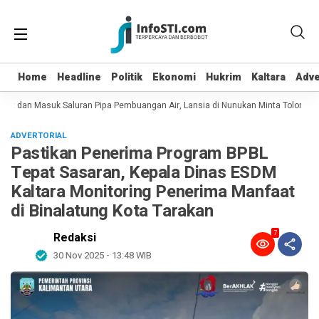
Home
Home
Headline
Headline
Politik
Politik
Ekonomi
Ekonomi
Hukrim
Hukrim
Kaltara
Kaltara
Adve
Adve
pot dan Masuk Saluran Pipa Pembuangan Air, Lansia di Nunukan Minta Tolong Pe
ADVERTORIAL
Pastikan Penerima Program BPBL
Tepat Sasaran, Kepala Dinas ESDM
Kaltara Monitoring Penerima Manfaat
di Binalatung Kota Tarakan
7
Redaksi
30 Nov 2025 - 13:48 WIB